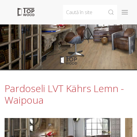
Pardoseli LVT Kährs Lemn -
Waipoua