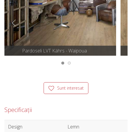
Pardoseli LVT Kährs - Waipoua
Sunt interesat
Specificații
Design
Lemn