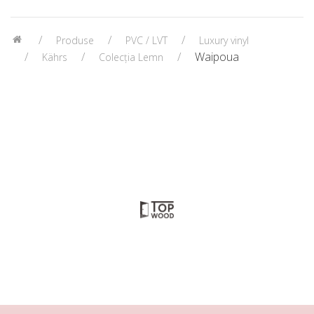
Produse
PVC / LVT
Luxury vinyl
Waipoua
Kährs
Colecția Lemn
Copyright ©2018-2026
Top Wood
• Politica de
Confidențialitate
Produced in
qdev labs