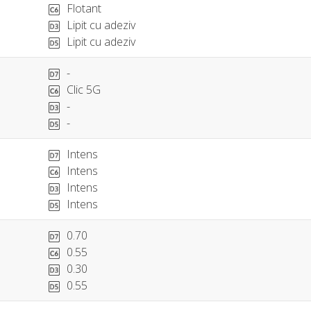
Flotant
Lipit cu adeziv
Lipit cu adeziv
-
Clic 5G
-
-
Intens
Intens
Intens
Intens
0.70
0.55
0.30
0.55