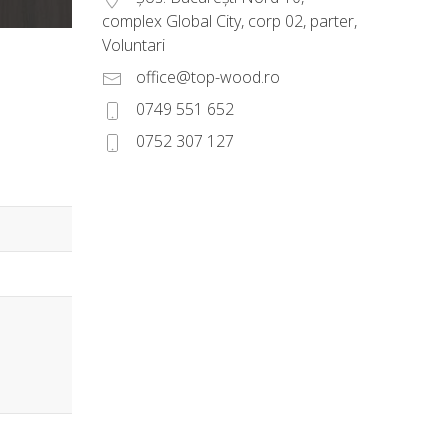
complex Global City, corp 02, parter,
Voluntari
office@top-wood.ro
0749 551 652
0752 307 127