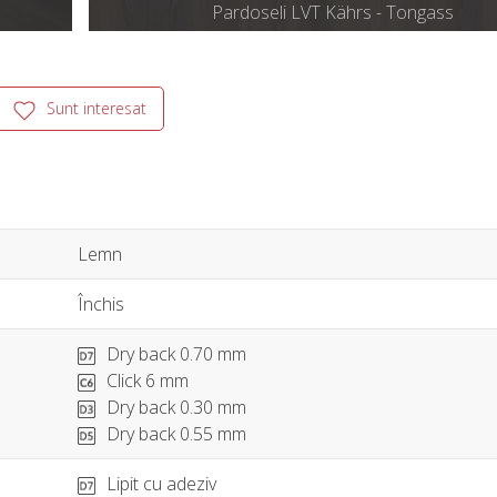
Pardoseli LVT Kährs - Tongass
Sunt interesat
Lemn
Închis
Dry back 0.70 mm
Click 6 mm
Dry back 0.30 mm
Dry back 0.55 mm
Lipit cu adeziv