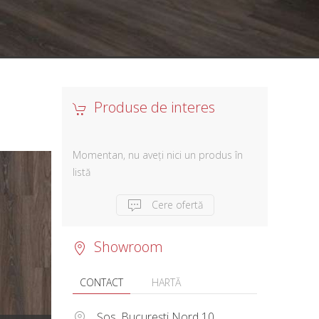
Produse de interes
Momentan, nu aveți nici un produs în
listă
Cere ofertă
Showroom
CONTACT
HARTĂ
Șos. București Nord 10,