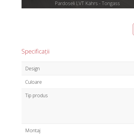
Pardoseli LVT Kährs - Tongass
Specificații
Design
Culoare
Tip produs
Montaj